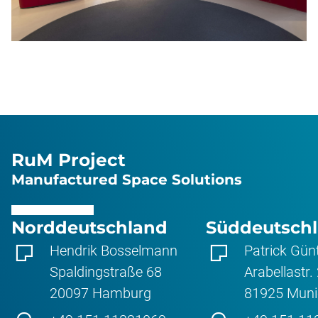
RuM Project
Manufactured Space Solutions
Norddeutschland
Süddeutsch
Hendrik Bosselmann
Patrick Gün
Spaldingstraße 68
Arabellastr.
20097
Hamburg
81925
Muni